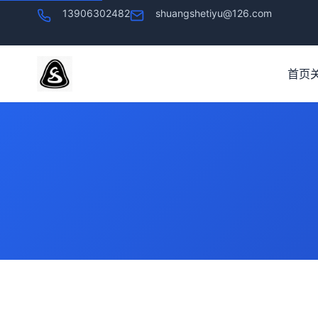
13906302482
shuangshetiyu@126.com
首页