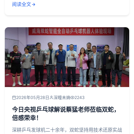
阅读全文
2026年05月28日
深瞳未熵
2243
今日央视乒乓球解说蔡猛老师莅临双蛇，
倍感荣幸！
深耕乒乓发球机二十余年，双蛇坚持用技术还原实战