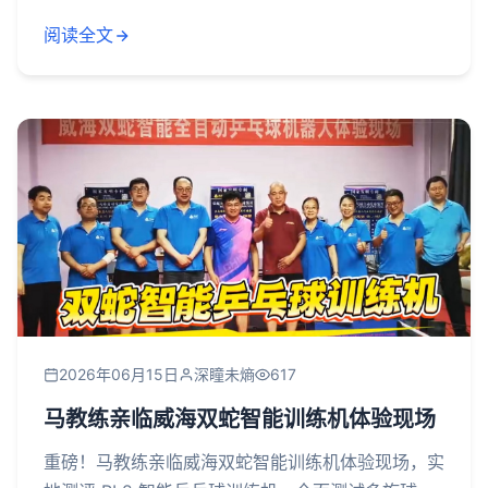
阅读全文
2026年06月15日
深瞳未熵
617
马教练亲临威海双蛇智能训练机体验现场
重磅！马教练亲临威海双蛇智能训练机体验现场，实