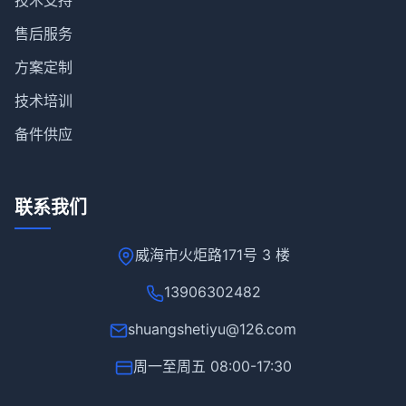
技术支持
售后服务
方案定制
技术培训
备件供应
联系我们
威海市火炬路171号 3 楼
13906302482
shuangshetiyu@126.com
周一至周五 08:00-17:30